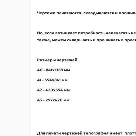
Чертежи печатаются, складываются и прошивают
Но, если возникает потребность напечатать н
также, можем складывать и прошивать в прое
Размеры чертежей
А0 - 841х1189 мм
А1 - 594х841 мм
А2 - 420х594 мм
А3 - 297х420 мм
Для печати чертежей типография имеет: плотте