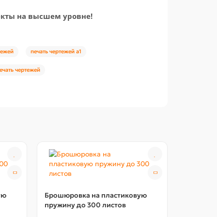
екты на высшем уровне!
тежей
печать чертежей а1
чать чертежей
ую
Брошюровка на пластиковую
пружину до 300 листов