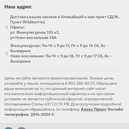
Наш адрес
Не дайте вашим клиентам гадать о часах
работы! Закажите изготовление табличек с
Доставка ваших заказов в ближайший к вам пункт СДЭК,
графиком работы в типографии Алекс Принт и
Пункт Wildberries
Офисы:
сделайте ваш бизнес более доступным и
ул. Физкультурная 105 к3,
удобным для посетителей.
ул Ново-вокзальная 28А
Свяжитесь с нами сегодня для бесплатной
Физкультурная: Пн-Чт с 9 до 17, Пт с 9 до 16 Сб, Вс -
консультации и расчета стоимости!
Выходные
Ново-вокзальная: Пн-Чт с 9 до 18, Пт с 9 до 17 Сб, Вс -
Выходные
Цены на сайте являются ориентировочными. Точные цены
узнавайте у наших менеджеров 8 902 580 90 07, Обращаем
ваше внимание на то, что данный интернет-сайт носит
исключительно информационный характер и ни при каких
условиях не является публичной офертой, определяемой
положениями Статьи 437 (2) ГК РФ. Для получения подробной
информации обращайтесь по телефону.
Алекс Принт
Онлайн
типография. 2014-2025 ©