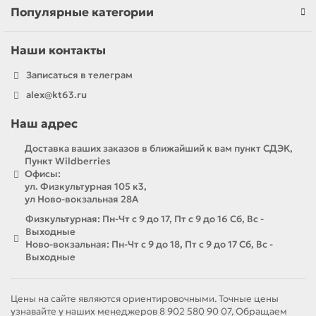
Популярные категории
- Безопасность и конфиденциальность: Мы гарантируем
Наши контакты
безопасность ваших документов и соблюдение
конфиденциальности. Все материалы обрабатываются с
Записаться в телеграм
максимальной осторожностью.
alex@kt63.ru
Применение сканирования
Наш адрес
Доставка ваших заказов в ближайший к вам пункт СДЭК,
Пункт Wildberries
- Офисные документы: Сканируйте важные отчеты,
Офисы:
контракты и презентации для удобного хранения и обмена
ул. Физкультурная 105 к3,
информацией в цифровом формате.
ул Ново-вокзальная 28А
- Учебные материалы: Сканирование учебных пособий,
Физкультурная: Пн-Чт с 9 до 17, Пт с 9 до 16 Сб, Вс -
лекций и схем поможет сохранить их в доступном виде и
Выходные
упростит процесс обучения.
Ново-вокзальная: Пн-Чт с 9 до 18, Пт с 9 до 17 Сб, Вс -
- Личные документы: Сохраните важные документы, такие
Выходные
как дипломы, сертификаты и фотографии, в цифровом
формате для удобного хранения и защиты от
повреждений.
Цены на сайте являются ориентировочными. Точные цены
узнавайте у наших менеджеров 8 902 580 90 07, Обращаем