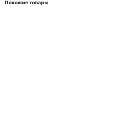
Похожие товары
Репродукция на холсте Густав Климт “Поцелуй”
1300.00 р
В корзину
Заказ в 1 клик
Репродукция на холсте Айвазовский “Смотр
Черноморского флота”
1300.00 р