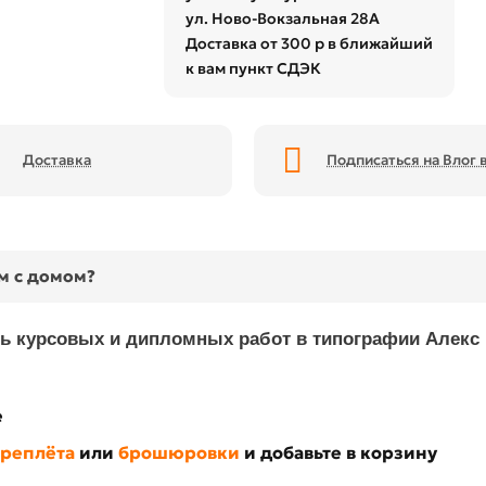
ул. Ново-Вокзальная 28А
Доставка от 300 р в ближайший
к вам пункт СДЭК
Доставка
Подписаться на Влог в
ом с домом?
ь курсовых и дипломных работ в типографии Алекс
е
ереплёта
или
брошюровки
и добавьте в корзину