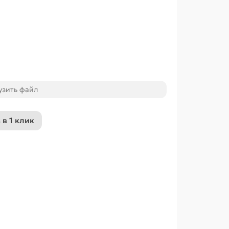
узить файл
 в 1 клик