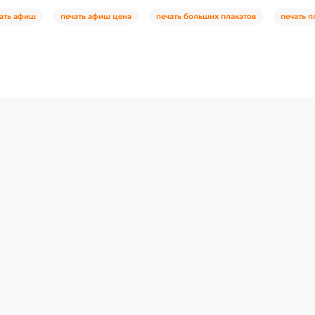
ать афиш
печать афиш цена
печать больших плакатов
печать п
В корзину
Заказ в 1 клик