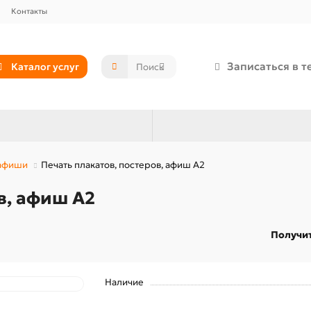
Контакты
Записаться в т
Каталог услуг
 афиши
Печать плакатов, постеров, афиш А2
в, афиш А2
Получит
Наличие