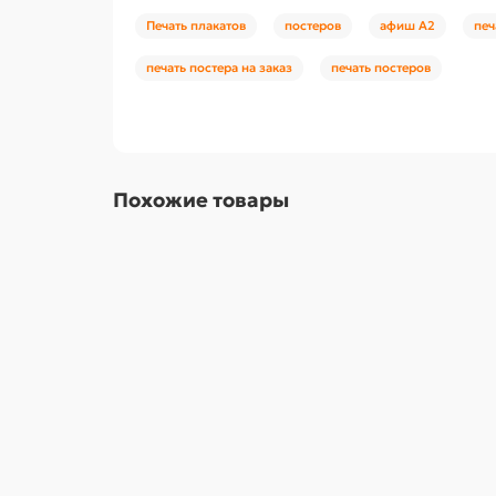
Печать плакатов
постеров
афиш А2
печ
печать постера на заказ
печать постеров
Похожие товары
Печать плакатов, постеров, афиш А0
840.00 р