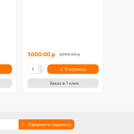
Портрет 
60x80
3000.00 р
3000.0
6000.00 р
В корзину
Заказ в 1 клик
Оформить подписку