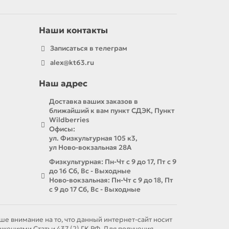
Наши контакты
Записаться в телеграм
alex@kt63.ru
Наш адрес
Доставка ваших заказов в
ближайший к вам пункт СДЭК, Пункт
Wildberries
Офисы:
ул. Физкультурная 105 к3,
ул Ново-вокзальная 28А
Физкультурная: Пн-Чт с 9 до 17, Пт с 9
до 16 Сб, Вс - Выходные
Ново-вокзальная: Пн-Чт с 9 до 18, Пт
с 9 до 17 Сб, Вс - Выходные
е внимание на то, что данный интернет-сайт носит
ениями Статьи 437 (2) ГК РФ. Для получения