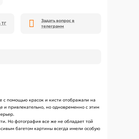
Задать вопрос в
 ТГ
телеграмм
е с помощью красок и кисти отображали на
е и привлекательно, но одновременно с этим
терьер.
и. Но фотография все же не обладает той
сивым багетом картины всегда имели особую