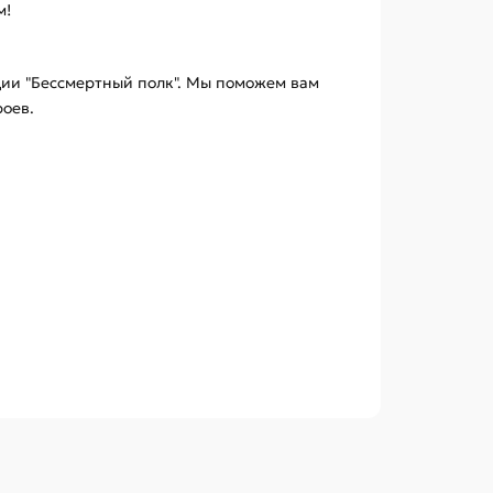
м!
ции "Бессмертный полк". Мы поможем вам
роев.