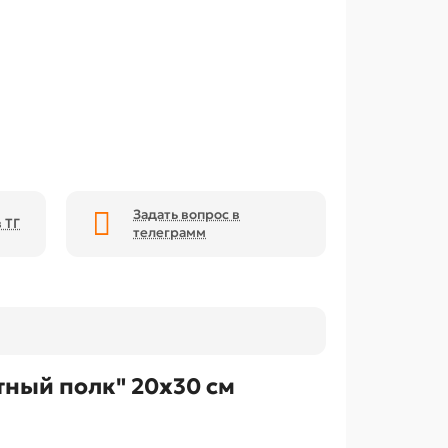
Задать вопрос в
 ТГ
телеграмм
тный полк" 20х30 см