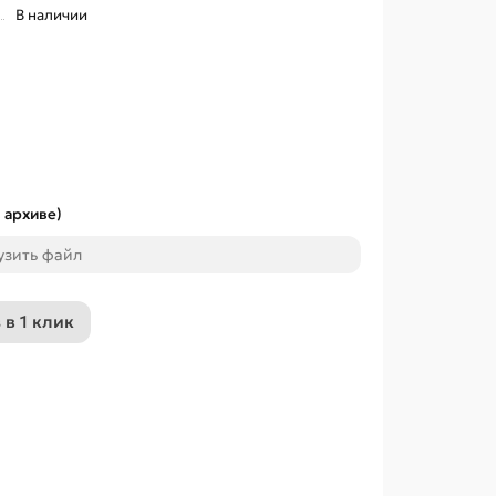
В наличии
 архиве)
узить файл
 в 1 клик