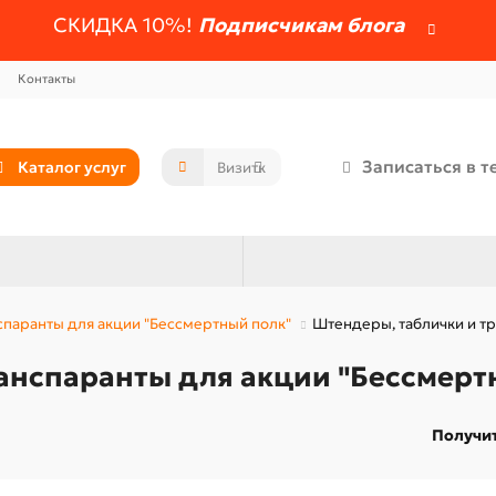
СКИДКА 10%!
Подписчикам блога
Контакты
Записаться в т
Каталог услуг
спаранты для акции "Бессмертный полк"
Штендеры, таблички и тр
анспаранты для акции "Бессмерт
Получит