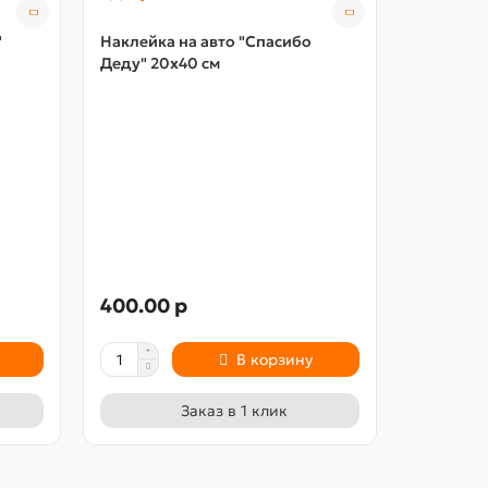
"
Наклейка на авто "Спасибо
Деду" 20х40 см
Две накл
20х50 см
400.00 р
500.00
В корзину
Заказ в 1 клик