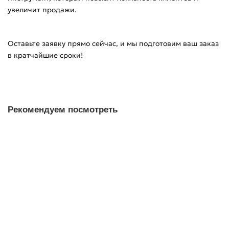
увеличит продажи.
Оставьте заявку прямо сейчас, и мы подготовим ваш заказ
в кратчайшие сроки!
Рекомендуем посмотреть
Печать этикеток 58х40 для Валберис Эко
234.00 р
В корзину
Заказ в 1 клик