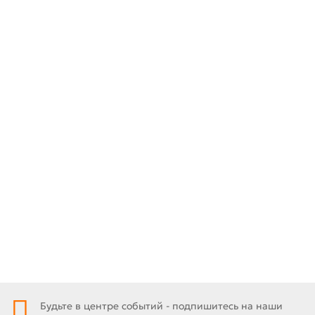
Брошюровка на пластиковую пружину до 300 листов
450.00 р
В корзину
Заказ в 1 клик
Будьте в центре событий - подпишитесь на наши