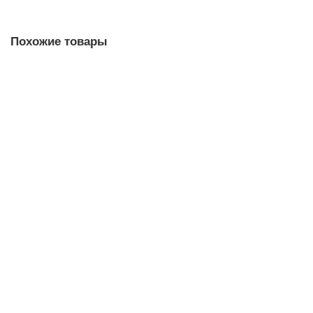
Похожие товары
Печать вкладышей для Ozon и Wildberries, Яндекс Маркет
2500.00 р
В корзину
Заказ в 1 клик
Брошюровка на пластиковую пружину до 50 листов