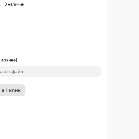
В наличии
 архиве)
узить файл
 в 1 клик