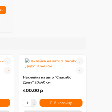
ть
е
Наклейка на авто "Спасибо
Две накл
Деду" 20х40 см
20х50 см
400.00 р
500.00
В корзину