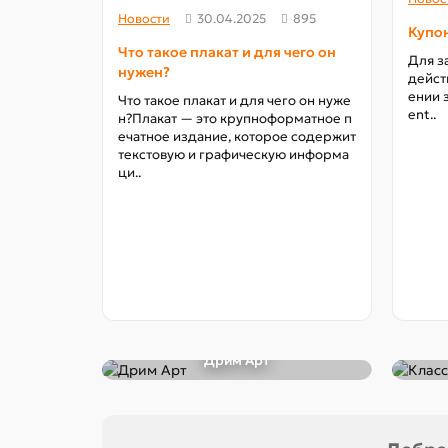
Новости
30.04.2025
895
Купон
Что такое плакат и для чего он
Для з
нужен?
дейст
ении 
Что такое плакат и для чего он нуже
ent..
н?Плакат — это крупноформатное п
ечатное издание, которое содержит
текстовую и графическую информа
ци..
Дрим Арт