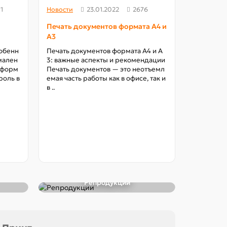
1
Новости
23.01.2022
2676
Печать документов формата A4 и
A3
собенн
Печать документов формата A4 и A
мален
3: важные аспекты и рекомендации
информ
Печать документов — это неотъемл
роль в
емая часть работы как в офисе, так и
в ..
Новости
Услуги т
Типографи
предлагае
вязанных 
некоторые
Репродукции