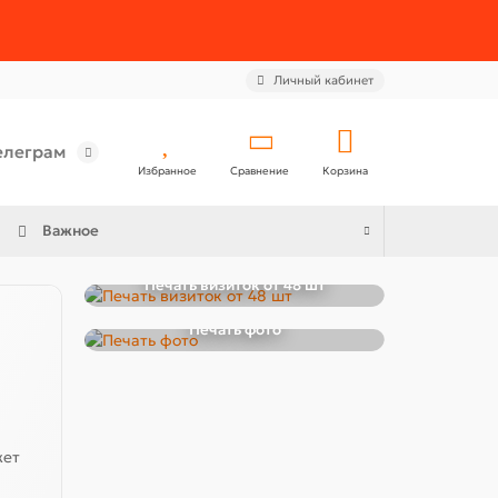
Личный кабинет
елеграм
Избранное
Сравнение
Корзина
Важное
Печать визиток от 48 шт
Печать фото
жет