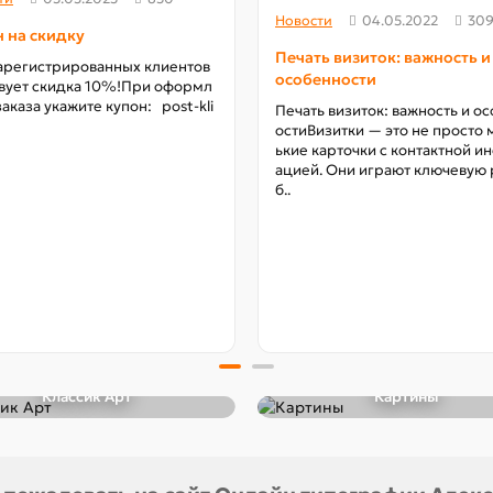
Новости
04.05.2022
309
 на скидку
Печать визиток: важность и
арегистрированных клиентов
особенности
вует скидка 10%!При оформл
заказа укажите купон: post-kli
Печать визиток: важность и о
остиВизитки — это не просто 
ькие карточки с контактной 
ацией. Они играют ключевую 
б..
Классик Арт
Картины