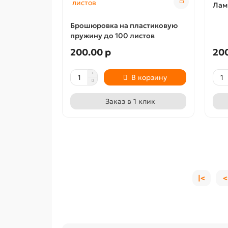
Лам
Брошюровка на пластиковую
пружину до 100 листов
200.00 р
200
В корзину
Заказ в 1 клик
|<
<