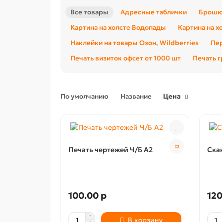
Все товары
Адресные таблички
Брошю
Картина на холсте Водопады
Картина на х
Наклейки на товары Озон, Wildberries
Пер
Печать визиток офсет от 1000 шт
Печать 
По умолчанию
Название
Цена
Печать чертежей Ч/Б А2
Ска
100.00 р
120
В корзину