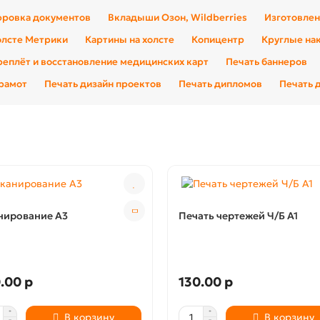
ровка документов
Вкладыши Озон, Wildberries
Изготовлен
олсте Метрики
Картины на холсте
Копицентр
Круглые на
еплёт и восстановление медицинских карт
Печать баннеров
грамот
Печать дизайн проектов
Печать дипломов
Печать 
нирование А3
Печать чертежей Ч/Б А1
.00 р
130.00 р
В корзину
В корзину